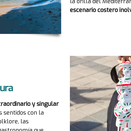
la orilla del Mediterra
escenario costero inol
dura
raordinario y singular
us sentidos con la
olklore, las
 gastronomía que