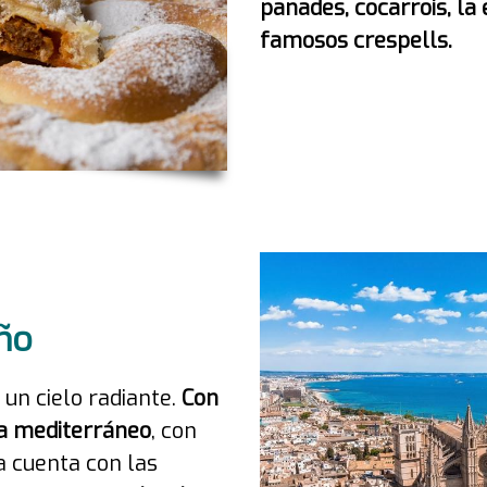
panades, cocarrois, la
famosos crespells.
año
 un cielo radiante.
Con
ma mediterráneo
, con
a cuenta con las